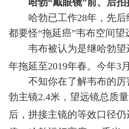
哈勃“戴眼镜”前、后
哈勃已工作
28
年，先后
都要怪“拖延癌”韦布空间望
韦布被认为是继哈勃望远
年拖延至
2019
年春。今年
3
不知你在了解韦布的厉
勃主镜
2.4
米，望远镜总质量
后，拼接主镜的等效口径仍